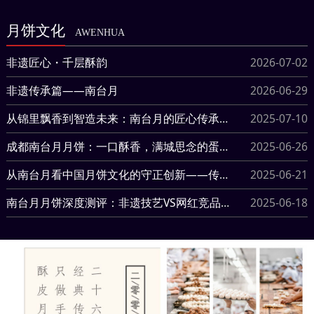
月饼文化
AWENHUA
非遗匠心・千层酥韵
2026-07-02
非遗传承篇——南台月
2026-06-29
从锦里飘香到智造未来：南台月的匠心传承与创新之路
2025-07-10
​成都南台月月饼：一口酥香，满城思念的蛋黄酥传奇
2025-06-26
从南台月看中国月饼文化的守正创新——传统节令食品的现代突围
2025-06-21
南台月月饼深度测评：非遗技艺VS网红竞品，川式月饼凭何碾压全场？
2025-06-18