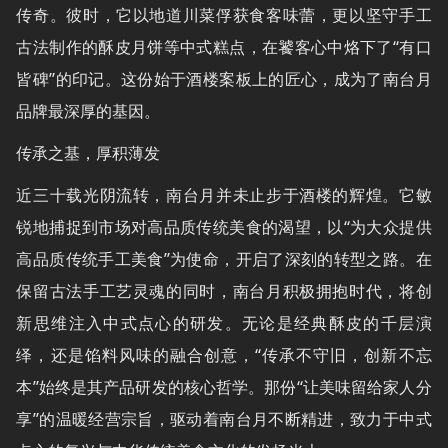
传奇。彼时，它以地道川菜俘获食客味蕾，更以坚守手工
古法制作的酥皮月饼等中式糕点，在饕客心中烙下了“有口
皆碑”的印记。这份始于酒楼案板上的匠心，成为了南台月
品牌最深厚的基因。
传承之基，厚积薄发
近三十载光阴流转，南台月并未止步于酒楼的辉煌。它敏
锐地捕捉到市场对高品质传统美食的渴望，以“为大众提供
高品质传统手工美食”为使命，开启了深刻的转型之路。在
保留古法手工艺灵魂的同时，南台月积极拥抱时代，将创
新思维注入中式点心的研发。无论是经典酥皮的千层演
绎，还是馅料风味的融合创意，“传承不守旧，创新不忘
本”始终是其产品研发的核心哲学。那份“让美味留给家人分
享”的温暖经营宗旨，驱动着南台月不断精进，致力于中式