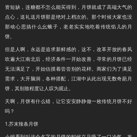
资短缺，连糖都不怎么能买得到，月饼就成了高端大气的
点心，送礼送月饼那是绝对上档次的。那个时候大家也没
那啥心思搞什么幺蛾子，老老实实地吃着传统馅儿的月
饼。
但是人啊，永远是追求新鲜感的，这不，改革开放的春风
吹遍大江南北后，经济条件一开始改善，寻常的月饼已经
无法满足了，开始估摸着尝尝别的花样。商家们为了满足
需求，大开脑洞，各种搭配，江湖中从此出现无数奇葩月
饼，其别致程度让人叹为观止。
天啊，月饼有什么错，让它安安静静做一枚传统月饼不好
吗？
1.芥末辣条月饼
小编看到叫这个名字的月饼的时候立马吸了一口冷气，发