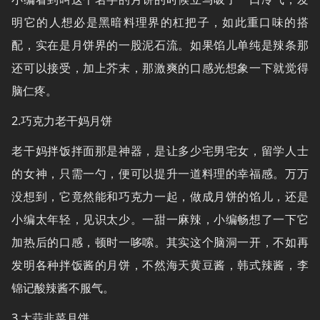
明它的人想必是黑暗料理界的杠把子，如此重口味的搭
配，实在是月饼界的一股泥石流。如果馅儿单纯是辣条那
还可以接受，加上芥末，那激爽的口感光想象一下就觉得
脑仁疼。
2.巧克力老干妈月饼
老干妈拌饭拌面那是神器，是让多少宅男宅女，留学人士
的女神，只需一勺，便可以提升一道料理的幸福感。万万
没想到，它竟然能和巧克力一起，做成月饼的馅儿，还是
小编太年轻，见识太少。一甜一麻辣，小编畅想了一下它
加热后的口感，顿时一哆嗦。其实这个脑洞一开，不如再
发明各种拌饭酱的月饼，不然海天黄豆酱，韩式辣酱，李
锦记酸辣酱不服气。
3.大蒜韭菜月饼