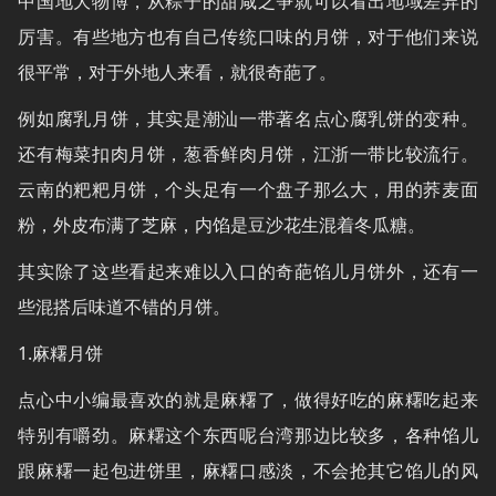
中国地大物博，从粽子的甜咸之争就可以看出地域差异的
厉害。有些地方也有自己传统口味的月饼，对于他们来说
很平常，对于外地人来看，就很奇葩了。
例如腐乳月饼，其实是潮汕一带著名点心腐乳饼的变种。
还有梅菜扣肉月饼，葱香鲜肉月饼，江浙一带比较流行。
云南的粑粑月饼，个头足有一个盘子那么大，用的荞麦面
粉，外皮布满了芝麻，内馅是豆沙花生混着冬瓜糖。
其实除了这些看起来难以入口的奇葩馅儿月饼外，还有一
些混搭后味道不错的月饼。
1.麻糬月饼
点心中小编最喜欢的就是麻糬了，做得好吃的麻糬吃起来
特别有嚼劲。麻糬这个东西呢台湾那边比较多，各种馅儿
跟麻糬一起包进饼里，麻糬口感淡，不会抢其它馅儿的风