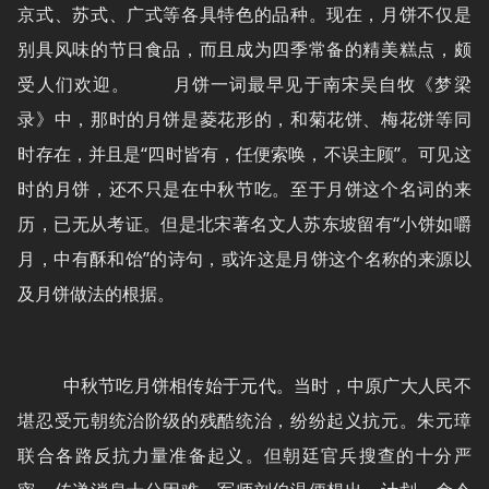
京式、苏式、广式等各具特色的品种。现在，月饼不仅是
别具风味的节日食品，而且成为四季常备的精美糕点，颇
受人们欢迎。 月饼一词最早见于南宋吴自牧《梦梁
录》中，那时的月饼是菱花形的，和菊花饼、梅花饼等同
时存在，并且是“四时皆有，任便索唤，不误主顾”。可见这
时的月饼，还不只是在中秋节吃。至于月饼这个名词的来
历，已无从考证。但是北宋著名文人苏东坡留有“小饼如嚼
月，中有酥和饴”的诗句，或许这是月饼这个名称的来源以
及月饼做法的根据。
中秋节吃月饼相传始于元代。当时，中原广大人民不
堪忍受元朝统治阶级的残酷统治，纷纷起义抗元。朱元璋
联合各路反抗力量准备起义。但朝廷官兵搜查的十分严