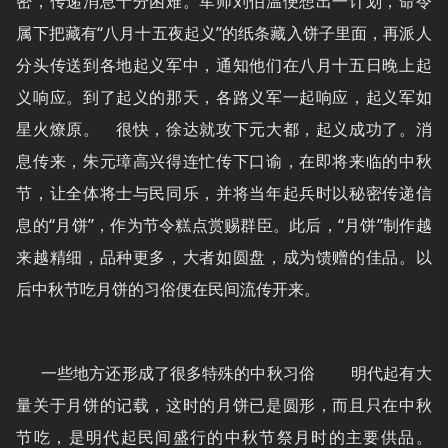
密，传递消息十分困难。军师刘伯温便想出一计划，命令
属下把藏有“八月十五夜起义”的纸条藏入饼子里面，再派人
分头传送到各地起义军中，通知他们在八月十五日晚上起
义响应。到了起义的那天，各路义军一起响应，起义军如
星火燎原。 很快，徐达就攻下元大都，起义成功了。消
息传来，朱元璋高兴得连忙传下口谕，在即将来临的中秋
节，让全体将士与民同乐，并将当年起兵时以秘密传递信
息的“月饼”，作为节令糕点赏赐群臣。此后，“月饼”制作越
来越精细，品种更多，大者如圆盘，成为馈赠的佳品。以
后中秋节吃月饼的习俗便在民间流传开来。
一些地方还形成了很多特殊的中秋习俗 明代起有大
量关于月饼的记载，这时的月饼已是圆形，而且只在中秋
节吃，是明代起民间盛行的中秋节祭月时的主要供品。