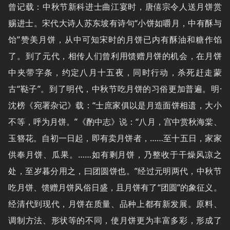
曾记载：中秋节新科进士曲江宴时，唐僖宗令人送月饼赏
赐进士。宋代大诗人苏东坡有诗句“小饼如嚼月，中有酥与
饴”赞美月饼，从中可知宋时的月饼已内有酥油和糖作馅
了。到了元代，相传人们曾利用馈赠月饼的机会，在月饼
中夹带字条，约定八月十五夜，同时行动，杀死赶走蒙
古“鞑子”。到了明代，中秋节吃月饼的习俗更加普遍。明·
沈榜《宛署杂记》载：“士庶家俱以是月造面饼相遗，大小
不等，呼为月饼。”《酌中志》说：“八月，宫中赏秋海棠、
玉簪花。自初一日起，即有卖月饼者，……至十五日，家家
供奉月饼、瓜果。……如有剩月饼，乃整收于干燥风凉之
处，至岁暮分用之，曰团圆饼也。”经过元明两代，中秋节
吃月饼、馈赠月饼风俗日盛，且月饼有了“团圆”的象征义。
经清代到现代，月饼在质量、品种上都有新发展。原料、
调制方法、形状等的不同，使月饼更为丰富多彩，形成了